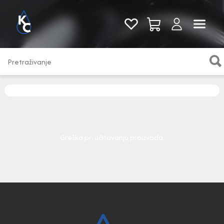
Pogledaj sve
Greška pri učitavanju proizvoda.