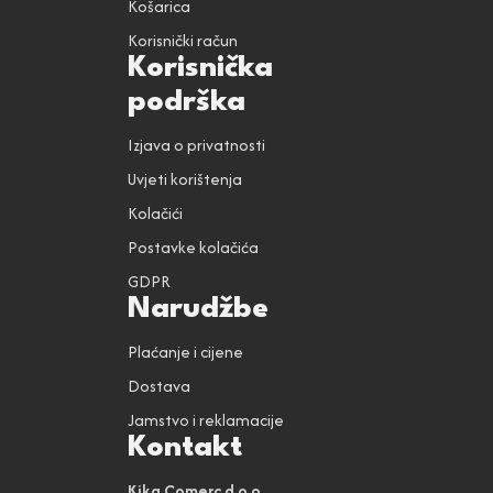
Košarica
Korisnički račun
Korisnička
podrška
Izjava o privatnosti
Uvjeti korištenja
Kolačići
Postavke kolačića
GDPR
Narudžbe
Plaćanje i cijene
Dostava
Jamstvo i reklamacije
Kontakt
Kika Comerc d.o.o.