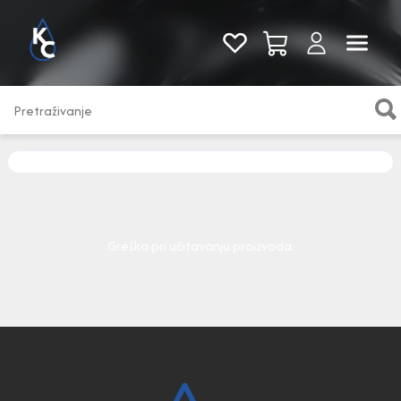
Pogledaj sve
Greška pri učitavanju proizvoda.