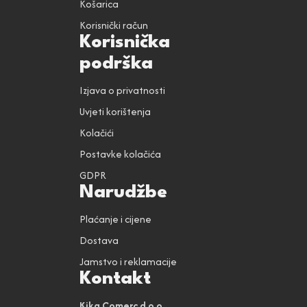
Košarica
Korisnički račun
Korisnička
podrška
Izjava o privatnosti
Uvjeti korištenja
Kolačići
Postavke kolačića
GDPR
Narudžbe
Plaćanje i cijene
Dostava
Jamstvo i reklamacije
Kontakt
Kika Comerc d.o.o.