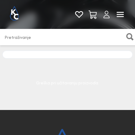
Pogledaj sve
Greška pri učitavanju proizvoda.