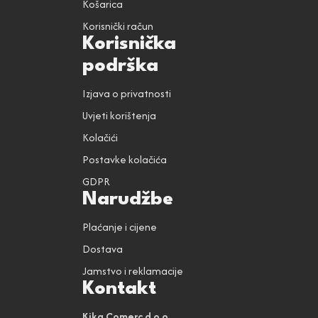
Košarica
Korisnički račun
Korisnička
podrška
Izjava o privatnosti
Uvjeti korištenja
Kolačići
Postavke kolačića
GDPR
Narudžbe
Plaćanje i cijene
Dostava
Jamstvo i reklamacije
Kontakt
Kika Comerc d.o.o.