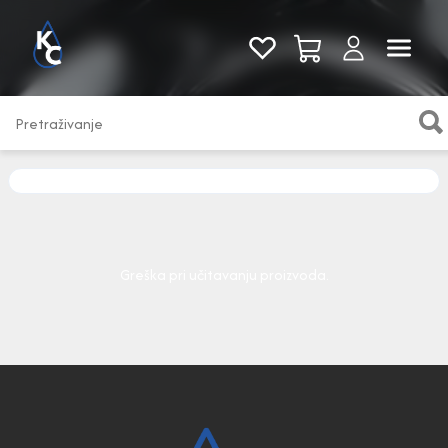
Pogledaj sve
Greška pri učitavanju proizvoda.