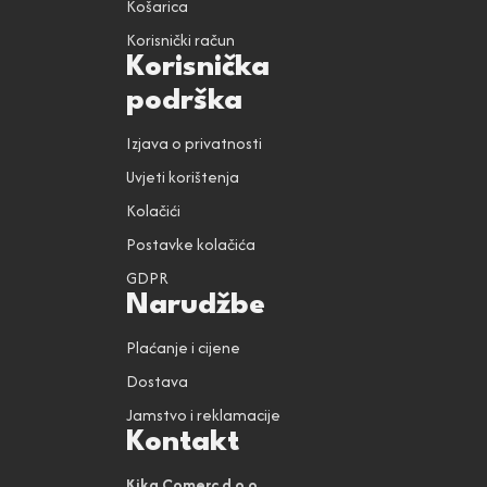
Košarica
Korisnički račun
Korisnička
podrška
Izjava o privatnosti
Uvjeti korištenja
Kolačići
Postavke kolačića
GDPR
Narudžbe
Plaćanje i cijene
Dostava
Jamstvo i reklamacije
Kontakt
Kika Comerc d.o.o.