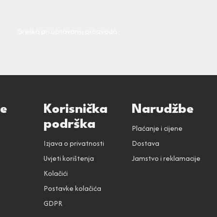
Greška pri učitavanju proizvoda.
ce
Korisnička
Narudžbe
podrška
Plaćanje i cijene
Izjava o privatnosti
Dostava
Uvjeti korištenja
Jamstvo i reklamacije
Kolačići
Postavke kolačića
GDPR