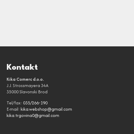
Kontakt
Kika Comerc d.o.o.
J.J. Strossmayera 34A
35000 Slavonski Brod
Tel/fax:
035/266-190
E-mail:
kika.webshop@gmail.com
kika.trgovina0@gmail.com