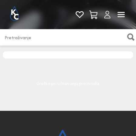
Pogledaj sve
Greška pri učitavanju proizvoda.