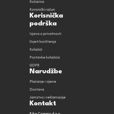
Košarica
Korisnički račun
Korisnička
podrška
Izjava o privatnosti
Uvjeti korištenja
Kolačići
Postavke kolačića
GDPR
Narudžbe
Plaćanje i cijene
Dostava
Jamstvo i reklamacije
Kontakt
Kika Comerc d.o.o.