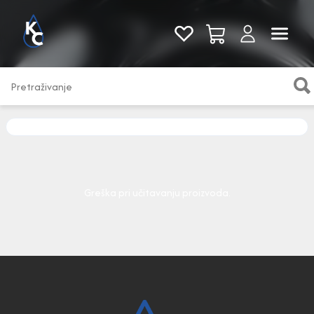
Pogledaj sve
Greška pri učitavanju proizvoda.