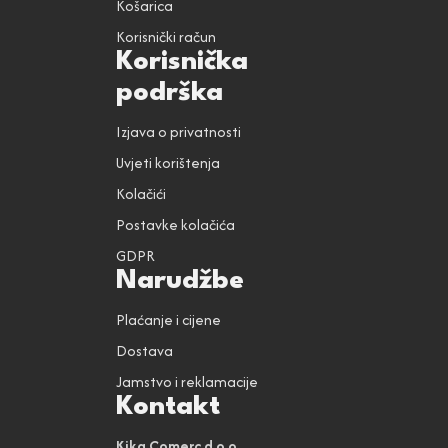
Košarica
Korisnički račun
Korisnička
podrška
Izjava o privatnosti
Uvjeti korištenja
Kolačići
Postavke kolačića
GDPR
Narudžbe
Plaćanje i cijene
Dostava
Jamstvo i reklamacije
Kontakt
Kika Comerc d.o.o.