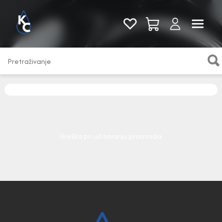
Pogledaj sve
Greška pri učitavanju proizvoda.