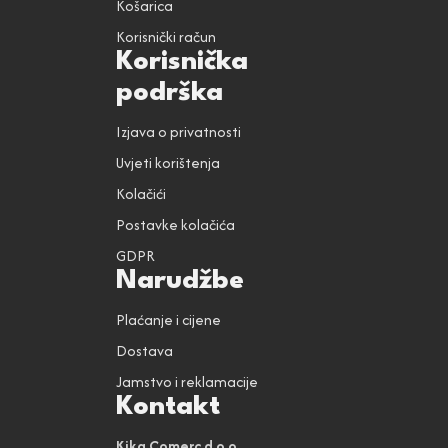
Košarica
Korisnički račun
Korisnička
podrška
Izjava o privatnosti
Uvjeti korištenja
Kolačići
Postavke kolačića
GDPR
Narudžbe
Plaćanje i cijene
Dostava
Jamstvo i reklamacije
Kontakt
Kika Comerc d.o.o.