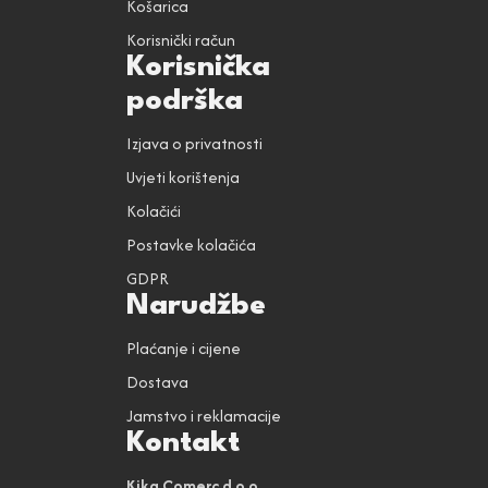
Košarica
Korisnički račun
Korisnička
podrška
Izjava o privatnosti
Uvjeti korištenja
Kolačići
Postavke kolačića
GDPR
Narudžbe
Plaćanje i cijene
Dostava
Jamstvo i reklamacije
Kontakt
Kika Comerc d.o.o.