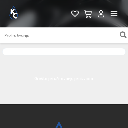
Pogledaj sve
Greška pri učitavanju proizvoda.