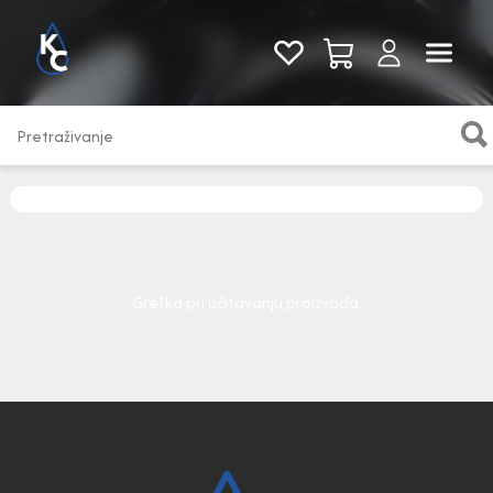
Pogledaj sve
Greška pri učitavanju proizvoda.