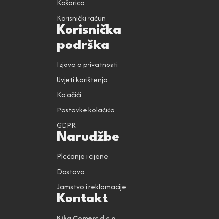
Košarica
Korisnički račun
Korisnička
podrška
Izjava o privatnosti
Uvjeti korištenja
Kolačići
Postavke kolačića
GDPR
Narudžbe
Plaćanje i cijene
Dostava
Jamstvo i reklamacije
Kontakt
Kika Comerc d.o.o.