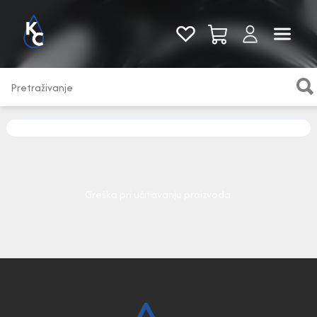
Pogledaj sve
Greška pri učitavanju proizvoda.