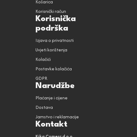
Košarica
Korisnički račun
Korisnička
podrška
Izjava o privatnosti
Uvjeti korištenja
Kolačići
Postavke kolačića
GDPR
Narudžbe
Plaćanje i cijene
Dostava
Jamstvo i reklamacije
Kontakt
Kika Comerc d.o.o.