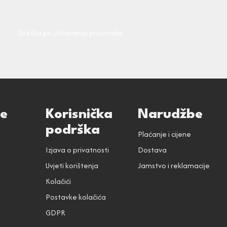
Greška pri učitavanju proizvoda.
ce
Korisnička
Narudžbe
podrška
Plaćanje i cijene
Izjava o privatnosti
Dostava
Uvjeti korištenja
Jamstvo i reklamacije
Kolačići
Postavke kolačića
GDPR