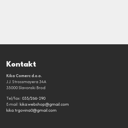
Kontakt
Kika Comerc d.o.o.
J.J. Strossmayera 34A
35000 Slavonski Brod
Tel/fax:
035/266-190
E-mail:
kika.webshop@gmail.com
kika.trgovina0@gmail.com