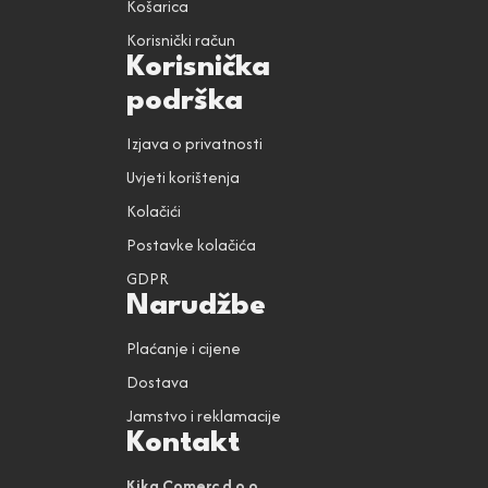
Košarica
Korisnički račun
Korisnička
podrška
Izjava o privatnosti
Uvjeti korištenja
Kolačići
Postavke kolačića
GDPR
Narudžbe
Plaćanje i cijene
Dostava
Jamstvo i reklamacije
Kontakt
Kika Comerc d.o.o.