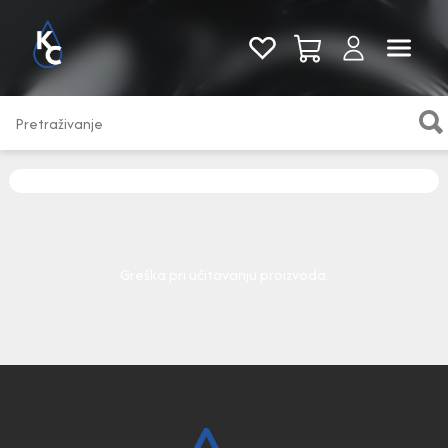
Pogledaj sve
Greška pri učitavanju proizvoda.