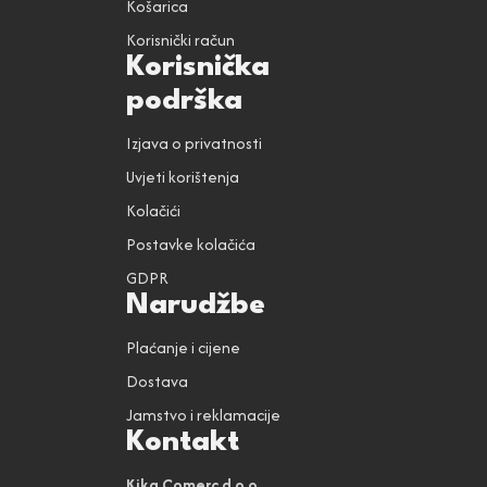
Košarica
Korisnički račun
Korisnička
podrška
Izjava o privatnosti
Uvjeti korištenja
Kolačići
Postavke kolačića
GDPR
Narudžbe
Plaćanje i cijene
Dostava
Jamstvo i reklamacije
Kontakt
Kika Comerc d.o.o.