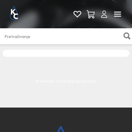
Pogledaj sve
Greška pri učitavanju proizvoda.