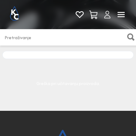
Pogledaj sve
Greška pri učitavanju proizvoda.