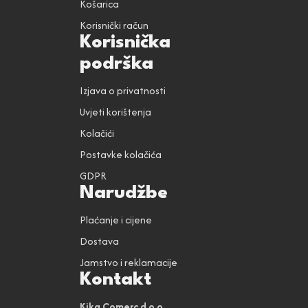
Košarica
Korisnički račun
Korisnička
podrška
Izjava o privatnosti
Uvjeti korištenja
Kolačići
Postavke kolačića
GDPR
Narudžbe
Plaćanje i cijene
Dostava
Jamstvo i reklamacije
Kontakt
Kika Comerc d.o.o.