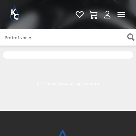
Pogledaj sve
Greška pri učitavanju proizvoda.