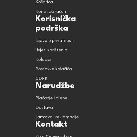
Košarica
Korisnički račun
Korisnička
podrška
Izjava o privatnosti
Uvjeti korištenja
Kolačići
Postavke kolačića
GDPR
Narudžbe
Plaćanje i cijene
Dostava
Jamstvo i reklamacije
Kontakt
Kika Comerc d.o.o.