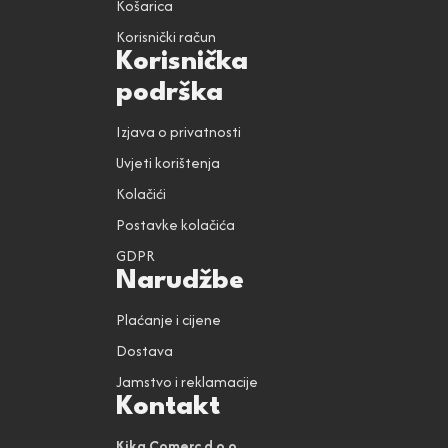
Košarica
Korisnički račun
Korisnička
podrška
Izjava o privatnosti
Uvjeti korištenja
Kolačići
Postavke kolačića
GDPR
Narudžbe
Plaćanje i cijene
Dostava
Jamstvo i reklamacije
Kontakt
Kika Comerc d.o.o.