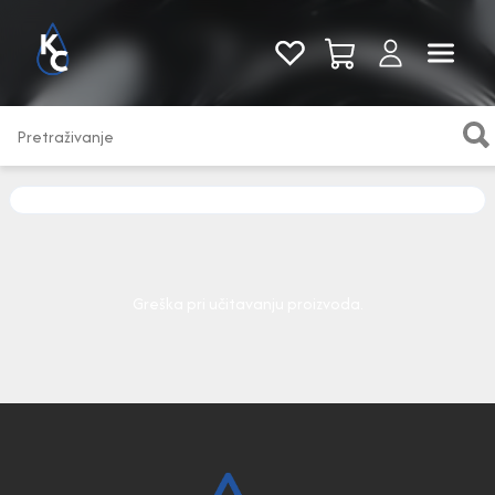
Pogledaj sve
Greška pri učitavanju proizvoda.