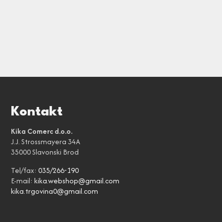
Kontakt
Kika Comerc d.o.o.
J.J. Strossmayera 34A
35000 Slavonski Brod
Tel/fax:
035/266-190
E-mail:
kika.webshop@gmail.com
kika.trgovina0@gmail.com