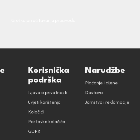
Greška pri učitavanju proizvoda.
ce
Korisnička
Narudžbe
podrška
Plaćanje i cijene
Izjava o privatnosti
Dostava
Uvjeti korištenja
Jamstvo i reklamacije
Kolačići
Postavke kolačića
GDPR