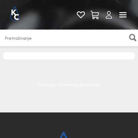
Pogledaj sve
Greška pri učitavanju proizvoda.