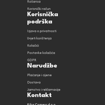
Košarica
Korisnički račun
Korisnička
podrška
Izjava o privatnosti
Uvjeti korištenja
Kolačići
Postavke kolačića
GDPR
Narudžbe
Plaćanje i cijene
Dostava
Jamstvo i reklamacije
Kontakt
Kika Comerc d.o.o.