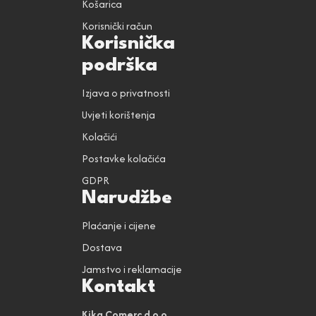
Košarica
Korisnički račun
Korisnička
podrška
Izjava o privatnosti
Uvjeti korištenja
Kolačići
Postavke kolačića
GDPR
Narudžbe
Plaćanje i cijene
Dostava
Jamstvo i reklamacije
Kontakt
Kika Comerc d.o.o.