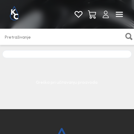
Pogledaj sve
Greška pri učitavanju proizvoda.