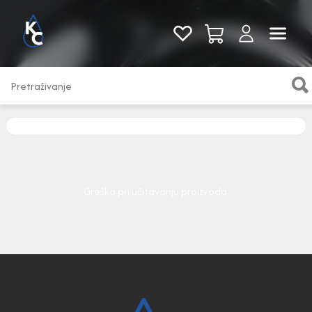
Pogledaj sve
Greška pri učitavanju proizvoda.