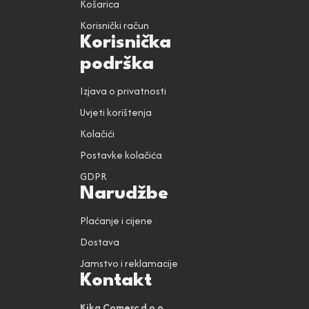
Košarica
Korisnički račun
Korisnička
podrška
Izjava o privatnosti
Uvjeti korištenja
Kolačići
Postavke kolačića
GDPR
Narudžbe
Plaćanje i cijene
Dostava
Jamstvo i reklamacije
Kontakt
Kika Comerc d.o.o.