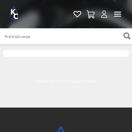
Pogledaj sve
Greška pri učitavanju proizvoda.