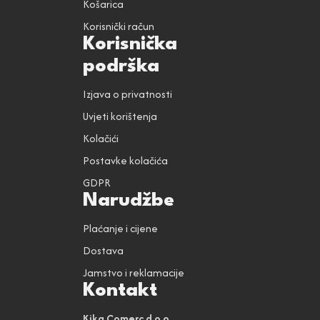
Košarica
Korisnički račun
Korisnička
podrška
Izjava o privatnosti
Uvjeti korištenja
Kolačići
Postavke kolačića
GDPR
Narudžbe
Plaćanje i cijene
Dostava
Jamstvo i reklamacije
Kontakt
Kika Comerc d.o.o.