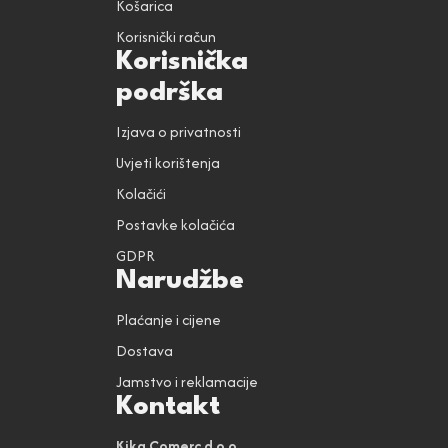
Košarica
Korisnički račun
Korisnička
podrška
Izjava o privatnosti
Uvjeti korištenja
Kolačići
Postavke kolačića
GDPR
Narudžbe
Plaćanje i cijene
Dostava
Jamstvo i reklamacije
Kontakt
Kika Comerc d.o.o.