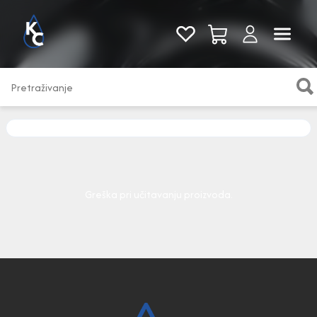
Pogledaj sve
Greška pri učitavanju proizvoda.