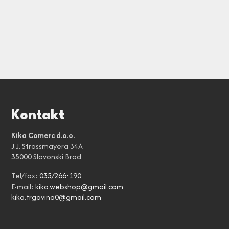
Kontakt
Kika Comerc d.o.o.
J.J. Strossmayera 34A
35000 Slavonski Brod
Tel/fax:
035/266-190
E-mail:
kika.webshop@gmail.com
kika.trgovina0@gmail.com