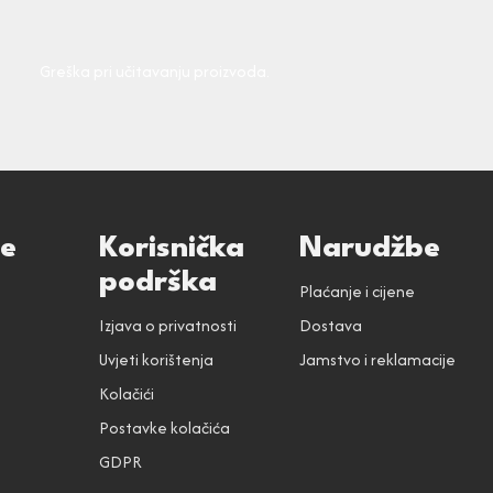
Greška pri učitavanju proizvoda.
ce
Korisnička
Narudžbe
podrška
Plaćanje i cijene
Izjava o privatnosti
Dostava
Uvjeti korištenja
Jamstvo i reklamacije
Kolačići
Postavke kolačića
GDPR