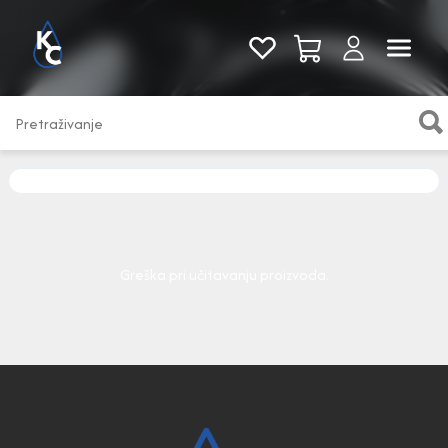
Pogledaj sve
Greška pri učitavanju proizvoda.