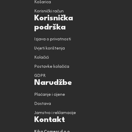
Košarica
Korisnički račun
Korisnička
podrška
Izjava o privatnosti
Uvjeti korištenja
Kolačići
Postavke kolačića
GDPR
Narudžbe
Plaćanje i cijene
Dostava
Jamstvo i reklamacije
Kontakt
Kika Comerc d.o.o.