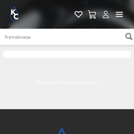
Pogledaj sve
Greška pri učitavanju proizvoda.