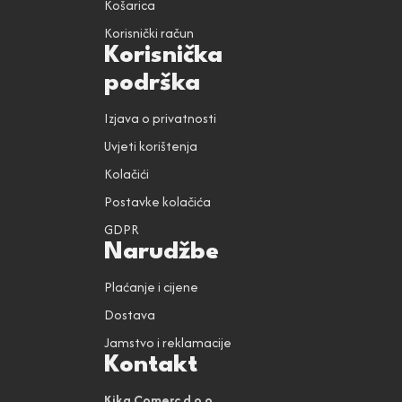
Košarica
Korisnički račun
Korisnička
podrška
Izjava o privatnosti
Uvjeti korištenja
Kolačići
Postavke kolačića
GDPR
Narudžbe
Plaćanje i cijene
Dostava
Jamstvo i reklamacije
Kontakt
Kika Comerc d.o.o.