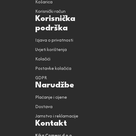
Košarica
Korisnički račun
Korisnička
podrška
Izjava o privatnosti
Uvjeti korištenja
Kolačići
Postavke kolačića
GDPR
Narudžbe
Plaćanje i cijene
Dostava
Jamstvo i reklamacije
Kontakt
Kika Comerc d.o.o.