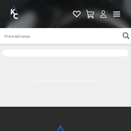
Pogledaj sve
Greška pri učitavanju proizvoda.