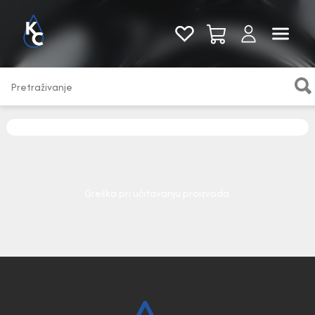
Pogledaj sve
Greška pri učitavanju proizvoda.