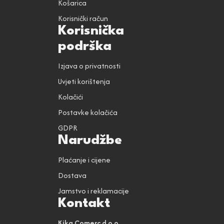
Košarica
Korisnički račun
Korisnička
podrška
Izjava o privatnosti
Uvjeti korištenja
Kolačići
Postavke kolačića
GDPR
Narudžbe
Plaćanje i cijene
Dostava
Jamstvo i reklamacije
Kontakt
Kika Comerc d.o.o.