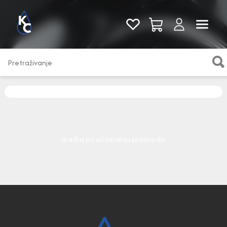
Pogledaj sve
Greška pri učitavanju proizvoda.