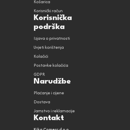
Košarica
Korisnički račun
Korisnička
podrška
Izjava o privatnosti
Uvjeti korištenja
Kolačići
Postavke kolačića
GDPR
Narudžbe
Plaćanje i cijene
Dostava
Jamstvo i reklamacije
Kontakt
Kika Comerc d.o.o.