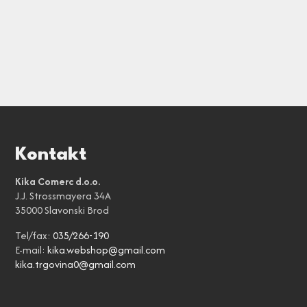
Kontakt
Kika Comerc d.o.o.
J.J. Strossmayera 34A
35000 Slavonski Brod
Tel/fax:
035/266-190
E-mail:
kika.webshop@gmail.com
kika.trgovina0@gmail.com