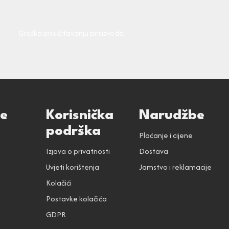
Greška pri učitavanju proizvoda.
ce
Korisnička
Narudžbe
podrška
Plaćanje i cijene
Izjava o privatnosti
Dostava
Uvjeti korištenja
Jamstvo i reklamacije
Kolačići
Postavke kolačića
GDPR