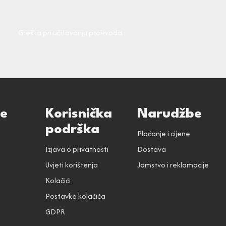
Greška pri učitavanju proizvoda.
ce
Korisnička
Narudžbe
podrška
Plaćanje i cijene
Izjava o privatnosti
Dostava
Uvjeti korištenja
Jamstvo i reklamacije
Kolačići
Postavke kolačića
GDPR