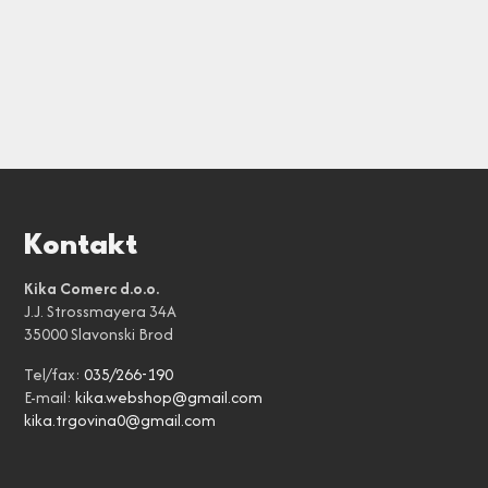
Kontakt
Kika Comerc d.o.o.
J.J. Strossmayera 34A
35000 Slavonski Brod
Tel/fax:
035/266-190
E-mail:
kika.webshop@gmail.com
kika.trgovina0@gmail.com