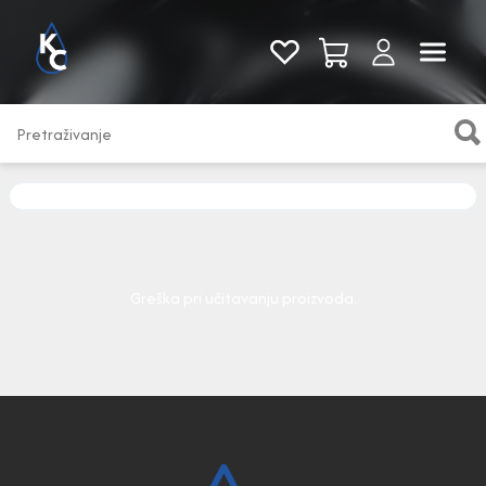
Pogledaj sve
Greška pri učitavanju proizvoda.