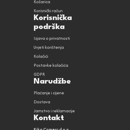
Košarica
Korisnički račun
Korisnička
podrška
Izjava o privatnosti
Uvjeti korištenja
Kolačići
Postavke kolačića
GDPR
Narudžbe
Plaćanje i cijene
Dostava
Jamstvo i reklamacije
Kontakt
Kika Comerc d.o.o.