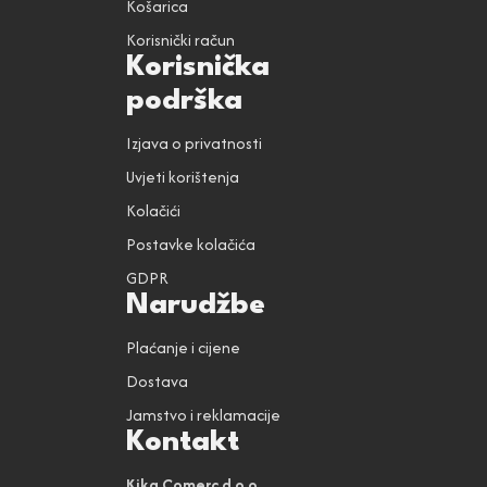
Košarica
Korisnički račun
Korisnička
podrška
Izjava o privatnosti
Uvjeti korištenja
Kolačići
Postavke kolačića
GDPR
Narudžbe
Plaćanje i cijene
Dostava
Jamstvo i reklamacije
Kontakt
Kika Comerc d.o.o.