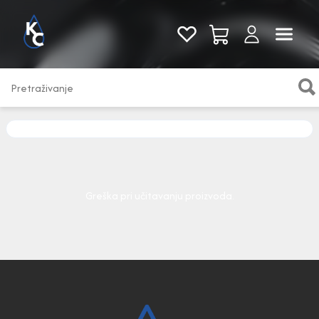
Pogledaj sve
Greška pri učitavanju proizvoda.