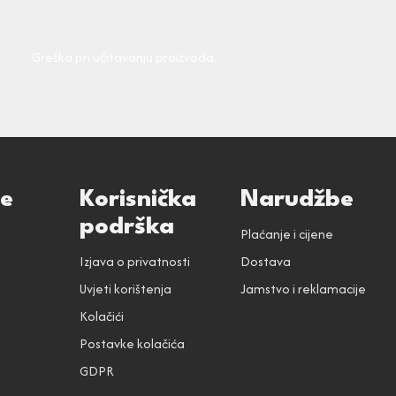
Greška pri učitavanju proizvoda.
ce
Korisnička
Narudžbe
podrška
Plaćanje i cijene
Izjava o privatnosti
Dostava
Uvjeti korištenja
Jamstvo i reklamacije
Kolačići
Postavke kolačića
GDPR