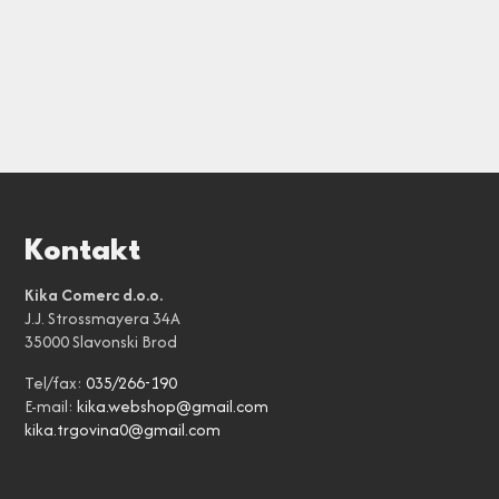
Kontakt
Kika Comerc d.o.o.
J.J. Strossmayera 34A
35000 Slavonski Brod
Tel/fax:
035/266-190
E-mail:
kika.webshop@gmail.com
kika.trgovina0@gmail.com