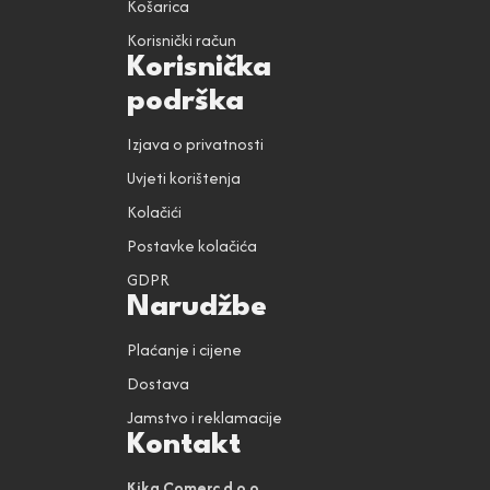
Košarica
Korisnički račun
Korisnička
podrška
Izjava o privatnosti
Uvjeti korištenja
Kolačići
Postavke kolačića
GDPR
Narudžbe
Plaćanje i cijene
Dostava
Jamstvo i reklamacije
Kontakt
Kika Comerc d.o.o.