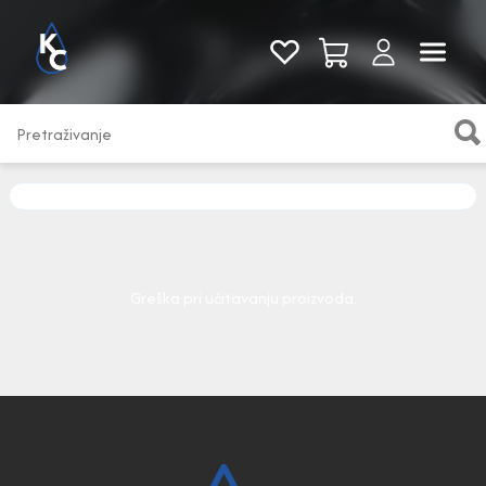
Pogledaj sve
Greška pri učitavanju proizvoda.