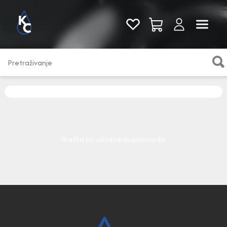
Pogledaj sve
Greška pri učitavanju proizvoda.