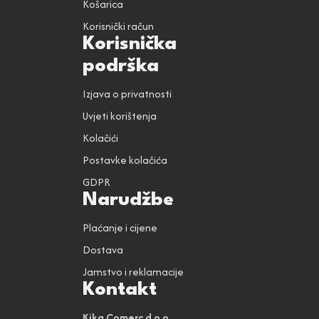
Košarica
Korisnički račun
Korisnička
podrška
Izjava o privatnosti
Uvjeti korištenja
Kolačići
Postavke kolačića
GDPR
Narudžbe
Plaćanje i cijene
Dostava
Jamstvo i reklamacije
Kontakt
Kika Comerc d.o.o.