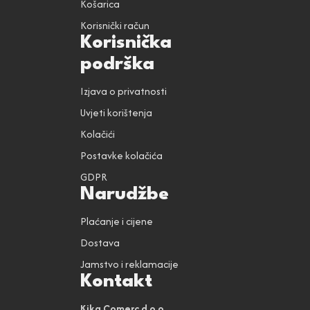
Košarica
Korisnički račun
Korisnička
podrška
Izjava o privatnosti
Uvjeti korištenja
Kolačići
Postavke kolačića
GDPR
Narudžbe
Plaćanje i cijene
Dostava
Jamstvo i reklamacije
Kontakt
Kika Comerc d.o.o.