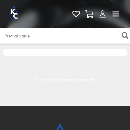
Pogledaj sve
Greška pri učitavanju proizvoda.