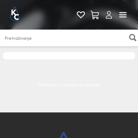
Pogledaj sve
Greška pri učitavanju proizvoda.