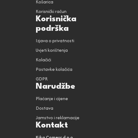
Košarica
Korisnički račun
Korisnička
podrška
Izjava o privatnosti
Uvjeti korištenja
Kolačići
Postavke kolačića
GDPR
Narudžbe
Plaćanje i cijene
Dostava
Jamstvo i reklamacije
Kontakt
Kika Comerc d.o.o.