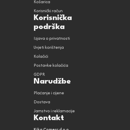
Košarica
Korisnički račun
Korisnička
podrška
Izjava o privatnosti
Uvjeti korištenja
Kolačići
Postavke kolačića
GDPR
Narudžbe
Plaćanje i cijene
Dostava
Jamstvo i reklamacije
Kontakt
Kika Comerc d.o.o.