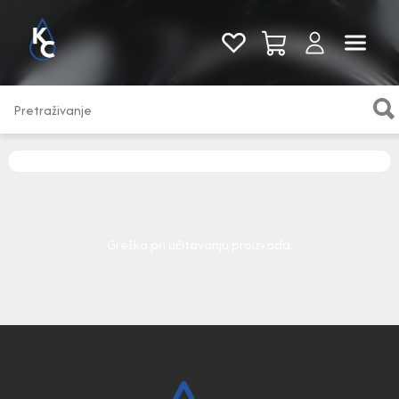
Pogledaj sve
Greška pri učitavanju proizvoda.