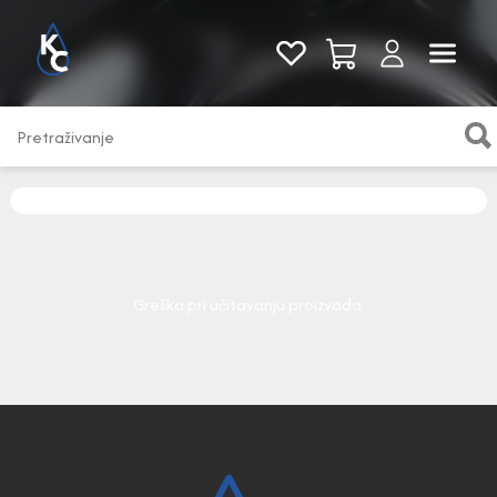
Pogledaj sve
Greška pri učitavanju proizvoda.