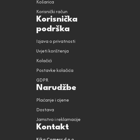
Košarica
Korisnički račun
Korisnička
podrška
Izjava o privatnosti
Uvjeti korištenja
Kolačići
Postavke kolačića
GDPR
Narudžbe
Plaćanje i cijene
Dostava
Jamstvo i reklamacije
Kontakt
Kika Comerc d.o.o.