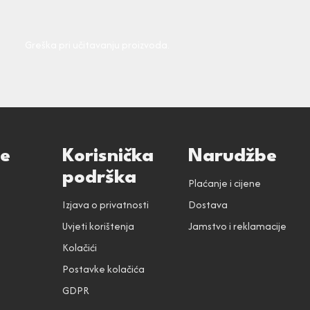
Greška pri učitavanju proizvoda.
ce
Korisnička
Narudžbe
podrška
Plaćanje i cijene
Izjava o privatnosti
Dostava
Uvjeti korištenja
Jamstvo i reklamacije
Kolačići
Postavke kolačića
GDPR