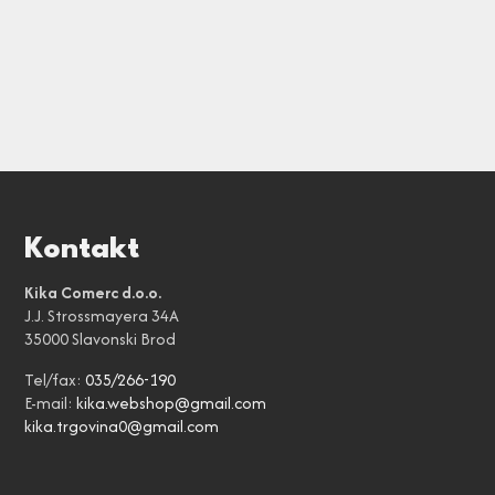
Kontakt
Kika Comerc d.o.o.
J.J. Strossmayera 34A
35000 Slavonski Brod
Tel/fax:
035/266-190
E-mail:
kika.webshop@gmail.com
kika.trgovina0@gmail.com