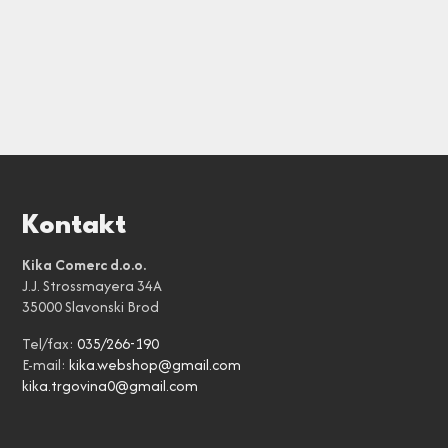
Kontakt
Kika Comerc d.o.o.
J.J. Strossmayera 34A
35000 Slavonski Brod
Tel/fax:
035/266-190
E-mail:
kika.webshop@gmail.com
kika.trgovina0@gmail.com