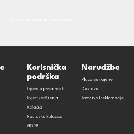
Greška pri učitavanju proizvoda.
ce
Korisnička
Narudžbe
podrška
Plaćanje i cijene
Izjava o privatnosti
Dostava
Uvjeti korištenja
Jamstvo i reklamacije
Kolačići
Postavke kolačića
GDPR