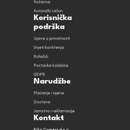
Košarica
Korisnički račun
Korisnička
podrška
Izjava o privatnosti
Uvjeti korištenja
Kolačići
Postavke kolačića
GDPR
Narudžbe
Plaćanje i cijene
Dostava
Jamstvo i reklamacije
Kontakt
Kika Comerc d.o.o.