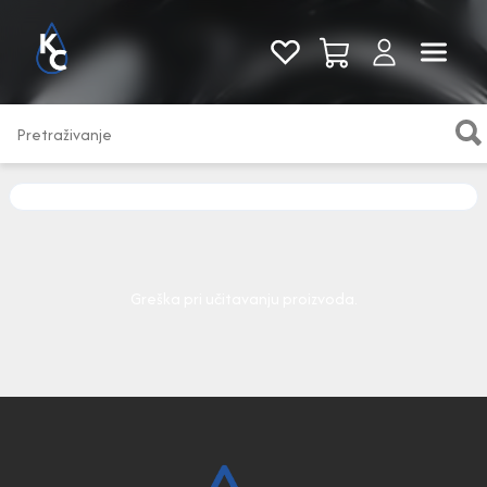
Pogledaj sve
Greška pri učitavanju proizvoda.