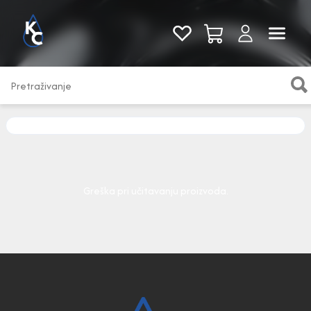
Pogledaj sve
Greška pri učitavanju proizvoda.