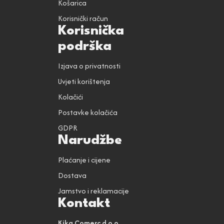
Košarica
Korisnički račun
Korisnička
podrška
Izjava o privatnosti
Uvjeti korištenja
Kolačići
Postavke kolačića
GDPR
Narudžbe
Plaćanje i cijene
Dostava
Jamstvo i reklamacije
Kontakt
Kika Comerc d.o.o.