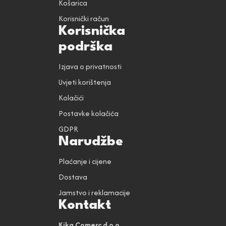
Košarica
Korisnički račun
Korisnička
podrška
Izjava o privatnosti
Uvjeti korištenja
Kolačići
Postavke kolačića
GDPR
Narudžbe
Plaćanje i cijene
Dostava
Jamstvo i reklamacije
Kontakt
Kika Comerc d.o.o.