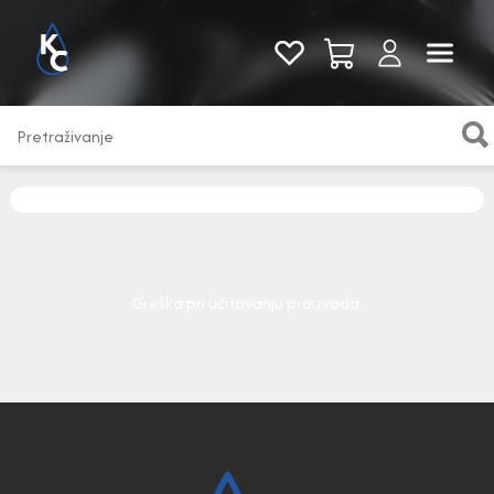
Pogledaj sve
Greška pri učitavanju proizvoda.