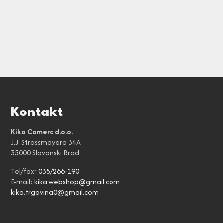
Kontakt
Kika Comerc d.o.o.
J.J. Strossmayera 34A
35000 Slavonski Brod
Tel/fax:
035/266-190
E-mail:
kika.webshop@gmail.com
kika.trgovina0@gmail.com