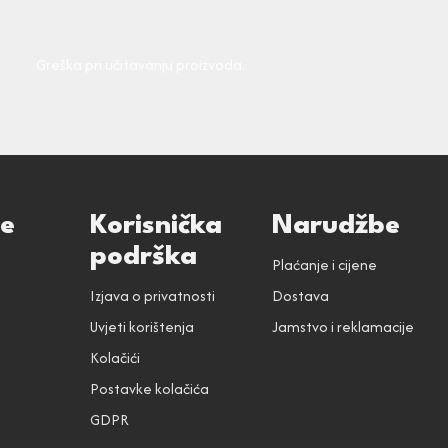
Greška pri učitavanju proizvoda.
ce
Korisnička
Narudžbe
podrška
Plaćanje i cijene
Izjava o privatnosti
Dostava
Uvjeti korištenja
Jamstvo i reklamacije
Kolačići
Postavke kolačića
GDPR