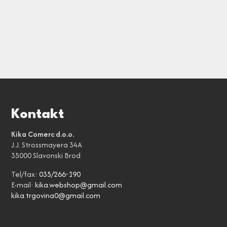
Kontakt
Kika Comerc d.o.o.
J.J. Strossmayera 34A
35000 Slavonski Brod
Tel/fax:
035/266-190
E-mail:
kika.webshop@gmail.com
kika.trgovina0@gmail.com