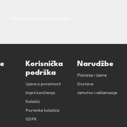
Greška pri učitavanju proizvoda.
ce
Korisnička
Narudžbe
podrška
Plaćanje i cijene
Izjava o privatnosti
Dostava
Uvjeti korištenja
Jamstvo i reklamacije
Kolačići
Postavke kolačića
GDPR