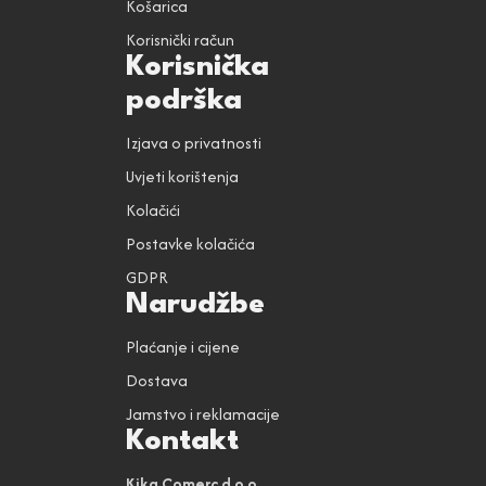
Košarica
Korisnički račun
Korisnička
podrška
Izjava o privatnosti
Uvjeti korištenja
Kolačići
Postavke kolačića
GDPR
Narudžbe
Plaćanje i cijene
Dostava
Jamstvo i reklamacije
Kontakt
Kika Comerc d.o.o.