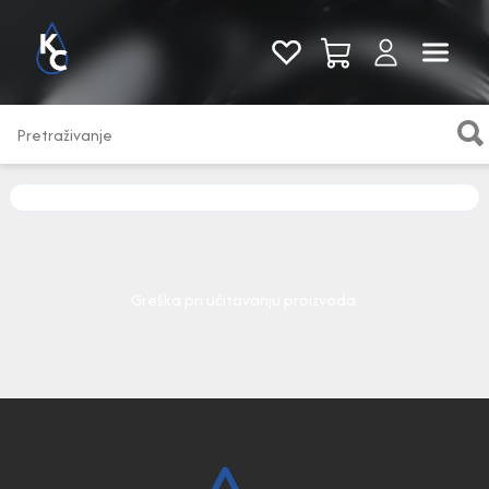
Pogledaj sve
Greška pri učitavanju proizvoda.