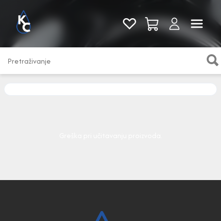
Pogledaj sve
Greška pri učitavanju proizvoda.