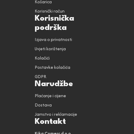
Košarica
Korisnički račun
Korisnička
podrška
Izjava o privatnosti
Uvjeti korištenja
Kolačići
Postavke kolačića
GDPR
Narudžbe
Plaćanje i cijene
Dostava
Jamstvo i reklamacije
Kontakt
Kika Comerc d.o.o.