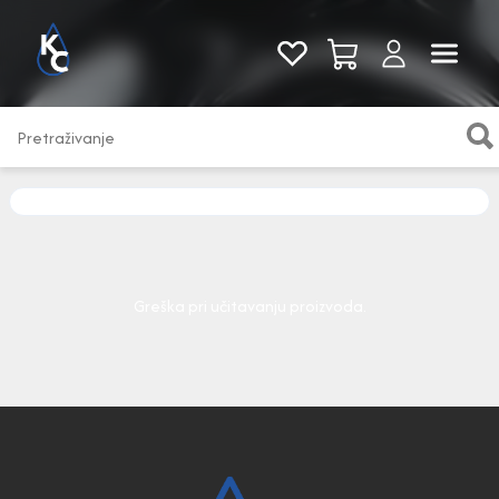
Pogledaj sve
Greška pri učitavanju proizvoda.