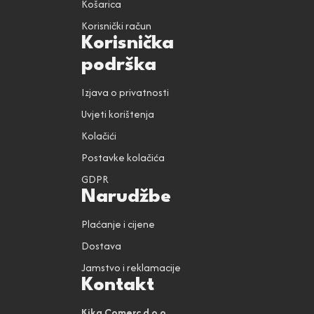
Košarica
Korisnički račun
Korisnička
podrška
Izjava o privatnosti
Uvjeti korištenja
Kolačići
Postavke kolačića
GDPR
Narudžbe
Plaćanje i cijene
Dostava
Jamstvo i reklamacije
Kontakt
Kika Comerc d.o.o.